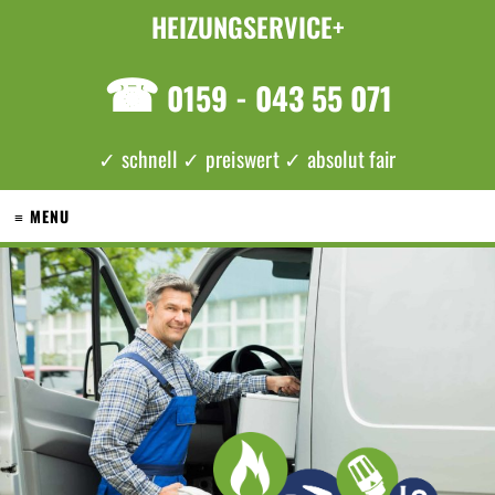
HEIZUNGSERVICE+
☎
0159 - 043 55 071
✓ schnell ✓ preiswert ✓ absolut fair
≡ MENU