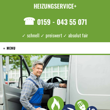
HEIZUNGSERVICE+
☎
0159 - 043 55 071
✓ schnell ✓ preiswert ✓ absolut fair
≡ MENU