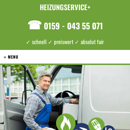
HEIZUNGSERVICE+
☎
0159 - 043 55 071
✓ schnell ✓ preiswert ✓ absolut fair
≡ MENU