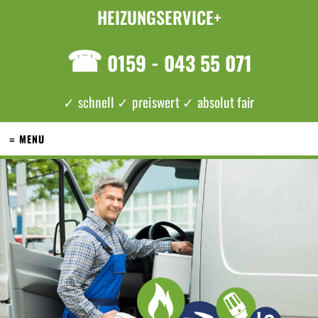
HEIZUNGSERVICE+
☎
0159 - 043 55 071
✓ schnell ✓ preiswert ✓ absolut fair
≡ MENU