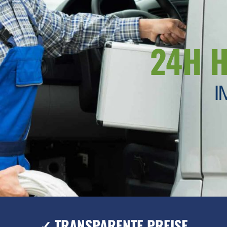
24H 
I
✓ TRANSPARENTE PREISE