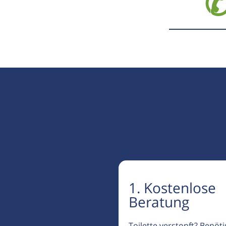
✆
1. Kostenlose
Beratung
Toilette verstopft? Benöt