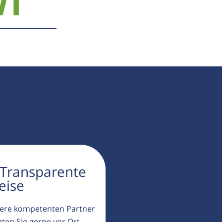
71
 Transparente
eise
ere kompetenten Partner
aten Sie gerne vor Ort