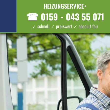
HEIZUNGSERVICE+
☎
0159 - 043 55 071
✓ schnell ✓ preiswert ✓ absolut fair