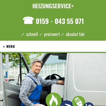
HEIZUNGSERVICE+
☎
0159 - 043 55 071
✓ schnell ✓ preiswert ✓ absolut fair
≡ MENU