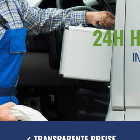
24H 
I
✓ TRANSPARENTE PREISE