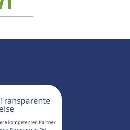
71
 Transparente
eise
ere kompetenten Partner
aten Sie gerne vor Ort