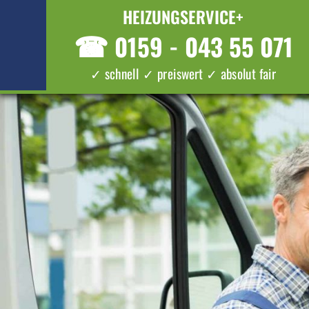
HEIZUNGSERVICE+
☎
0159 - 043 55 071
✓ schnell ✓ preiswert ✓ absolut fair