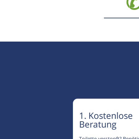
✆
1. Kostenlose
Beratung
Toilette verstopft? Benöt