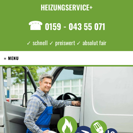
HEIZUNGSERVICE+
☎
0159 - 043 55 071
✓ schnell ✓ preiswert ✓ absolut fair
≡ MENU