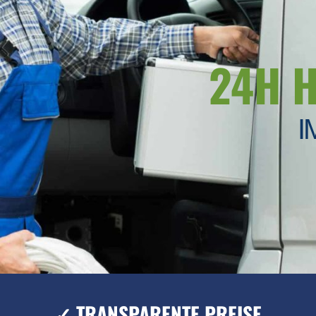
24H 
I
✓ TRANSPARENTE PREISE