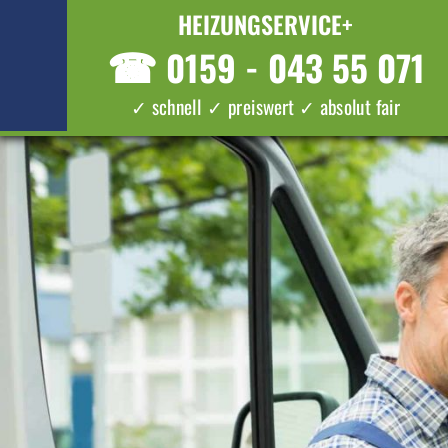
HEIZUNGSERVICE+
☎
0159 - 043 55 071
✓ schnell ✓ preiswert ✓ absolut fair