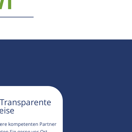
71
 Transparente
eise
ere kompetenten Partner
aten Sie gerne vor Ort