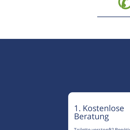
✆
1. Kostenlose
Beratung
Toilette verstopft? Benöt