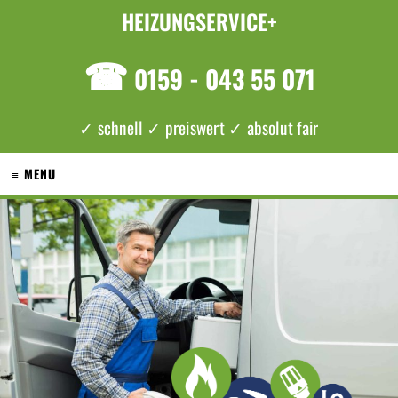
HEIZUNGSERVICE+
☎
0159 - 043 55 071
✓ schnell ✓ preiswert ✓ absolut fair
≡ MENU