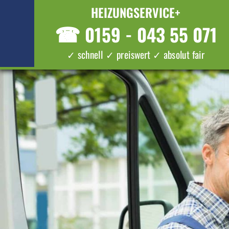
HEIZUNGSERVICE+
☎
0159 - 043 55 071
✓ schnell ✓ preiswert ✓ absolut fair