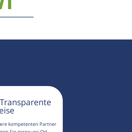
71
 Transparente
eise
ere kompetenten Partner
aten Sie gerne vor Ort