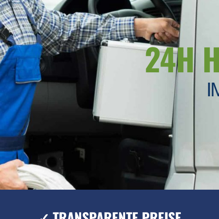
24H 
I
✓ TRANSPARENTE PREISE