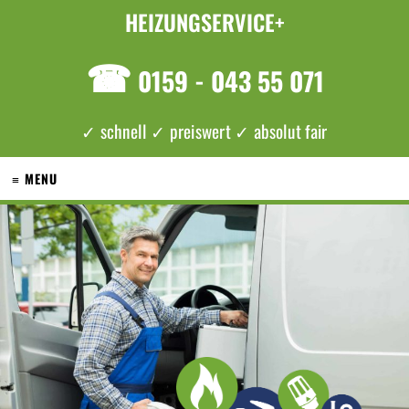
HEIZUNGSERVICE+
☎
0159 - 043 55 071
✓ schnell ✓ preiswert ✓ absolut fair
≡ MENU