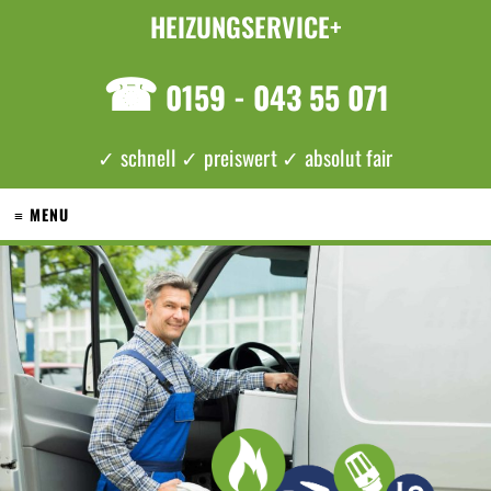
HEIZUNGSERVICE+
☎
0159 - 043 55 071
✓ schnell ✓ preiswert ✓ absolut fair
≡ MENU