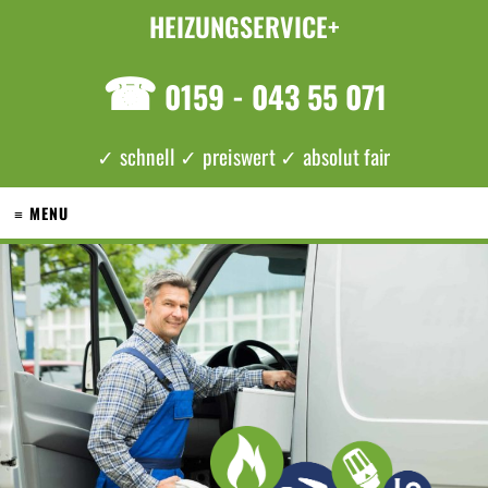
HEIZUNGSERVICE+
☎
0159 - 043 55 071
✓ schnell ✓ preiswert ✓ absolut fair
≡ MENU