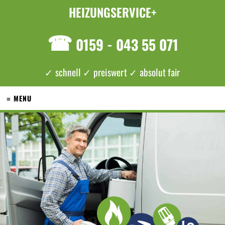
HEIZUNGSERVICE+
☎
0159 - 043 55 071
✓ schnell ✓ preiswert ✓ absolut fair
≡ MENU