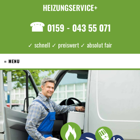
HEIZUNGSERVICE+
☎
0159 - 043 55 071
✓ schnell ✓ preiswert ✓ absolut fair
≡ MENU