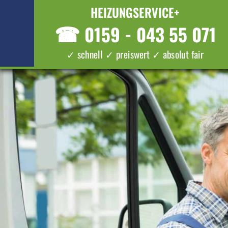
HEIZUNGSERVICE+
☎
0159 - 043 55 071
✓ schnell ✓ preiswert ✓ absolut fair