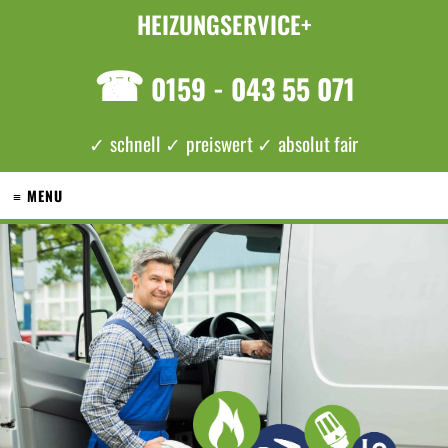
HEIZUNGSERVICE+
☎
0159 - 043 55 071
✓ schnell ✓ preiswert ✓ absolut fair
≡ MENU