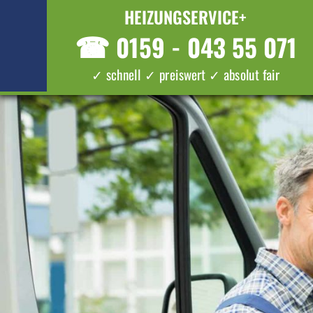
HEIZUNGSERVICE+
☎
0159 - 043 55 071
✓ schnell ✓ preiswert ✓ absolut fair