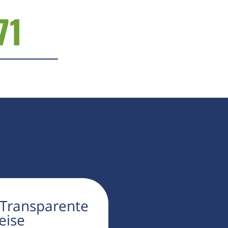
71
 Transparente
eise