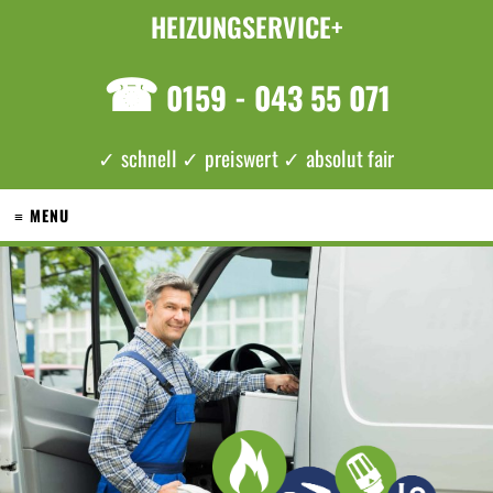
HEIZUNGSERVICE+
☎
0159 - 043 55 071
✓ schnell ✓ preiswert ✓ absolut fair
≡ MENU