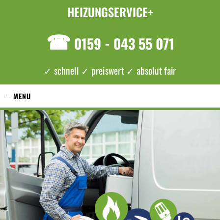
HEIZUNGSERVICE+
☎
0159 - 043 55 071
✓ schnell ✓ preiswert ✓ absolut fair
≡ MENU