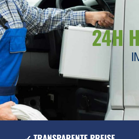
24H 
I
✓ TRANSPARENTE PREISE