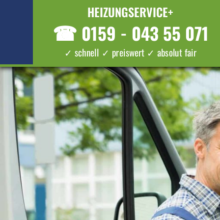
HEIZUNGSERVICE+
☎
0159 - 043 55 071
✓ schnell ✓ preiswert ✓ absolut fair