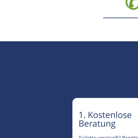
✆
1. Kostenlose
Beratung
Toilette verstopft? Benöt