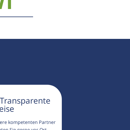
71
 Transparente
eise
ere kompetenten Partner
aten Sie gerne vor Ort