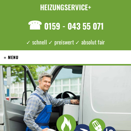
HEIZUNGSERVICE+
☎
0159 - 043 55 071
✓ schnell ✓ preiswert ✓ absolut fair
≡ MENU