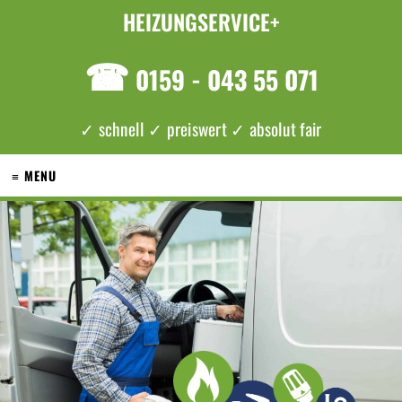
HEIZUNGSERVICE+
☎
0159 - 043 55 071
✓ schnell ✓ preiswert ✓ absolut fair
≡ MENU