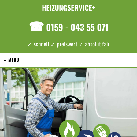
HEIZUNGSERVICE+
☎
0159 - 043 55 071
✓ schnell ✓ preiswert ✓ absolut fair
≡ MENU