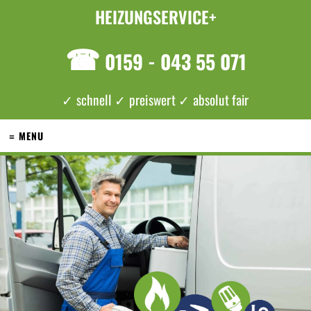
HEIZUNGSERVICE+
☎
0159 - 043 55 071
✓ schnell ✓ preiswert ✓ absolut fair
≡ MENU