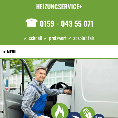
HEIZUNGSERVICE+
☎
0159 - 043 55 071
✓ schnell ✓ preiswert ✓ absolut fair
≡ MENU