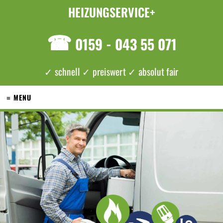
HEIZUNGSERVICE+
☎
0159 - 043 55 071
✓ schnell ✓ preiswert ✓ absolut fair
≡ MENU