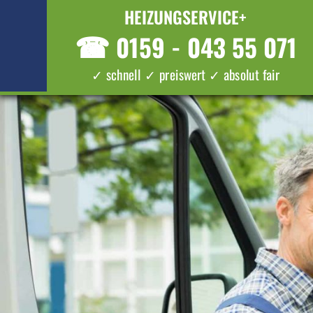
HEIZUNGSERVICE+
☎
0159 - 043 55 071
✓ schnell ✓ preiswert ✓ absolut fair