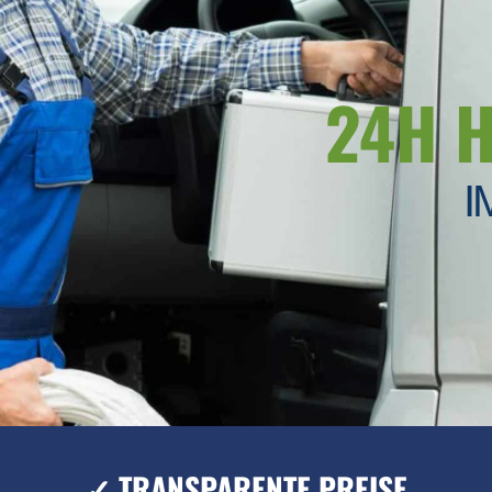
24H 
I
✓ TRANSPARENTE PREISE