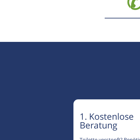
✆
1. Kostenlose
Beratung
Toilette verstopft? Benöt