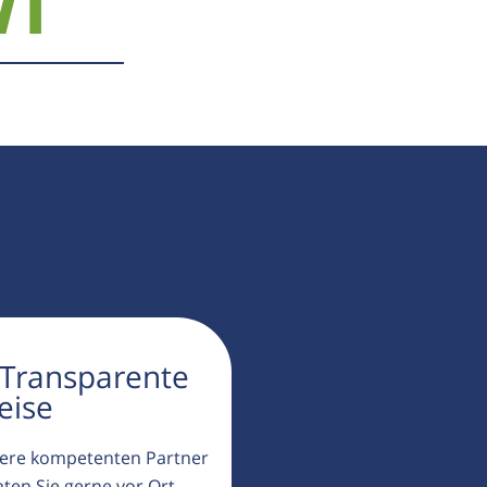
71
 Transparente
eise
ere kompetenten Partner
aten Sie gerne vor Ort