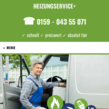
HEIZUNGSERVICE+
☎
0159 - 043 55 071
✓ schnell ✓ preiswert ✓ absolut fair
≡ MENU