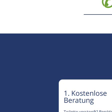
✆
1. Kostenlose
Beratung
Toilette verstopft? Benöt