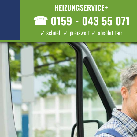
HEIZUNGSERVICE+
☎
0159 - 043 55 071
✓ schnell ✓ preiswert ✓ absolut fair