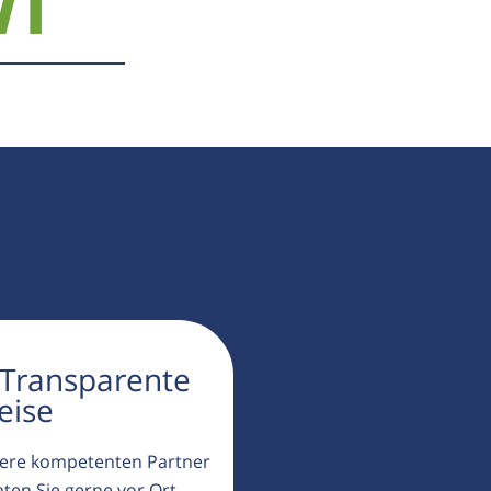
71
 Transparente
eise
ere kompetenten Partner
aten Sie gerne vor Ort