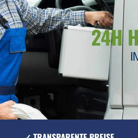
24H 
I
✓ TRANSPARENTE PREISE