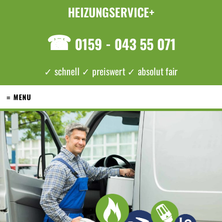
HEIZUNGSERVICE+
☎
0159 - 043 55 071
✓ schnell ✓ preiswert ✓ absolut fair
≡ MENU