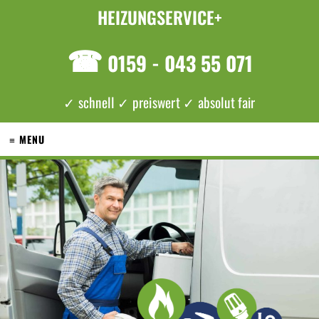
HEIZUNGSERVICE+
☎
0159 - 043 55 071
✓ schnell ✓ preiswert ✓ absolut fair
≡ MENU