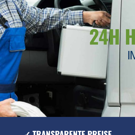
24H 
I
✓ TRANSPARENTE PREISE