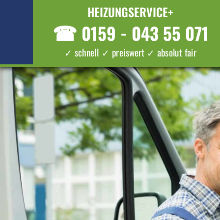
HEIZUNGSERVICE+
☎
0159 - 043 55 071
✓ schnell ✓ preiswert ✓ absolut fair