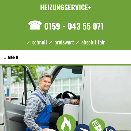
HEIZUNGSERVICE+
☎
0159 - 043 55 071
✓ schnell ✓ preiswert ✓ absolut fair
≡ MENU