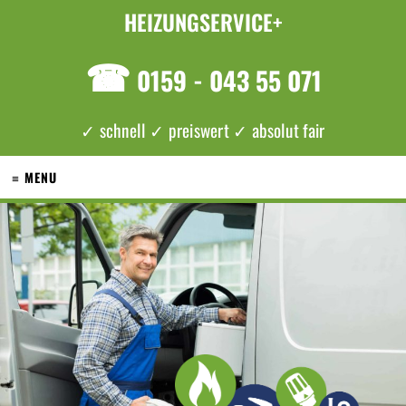
HEIZUNGSERVICE+
☎
0159 - 043 55 071
✓ schnell ✓ preiswert ✓ absolut fair
≡ MENU