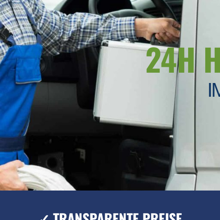
24H 
I
✓ TRANSPARENTE PREISE