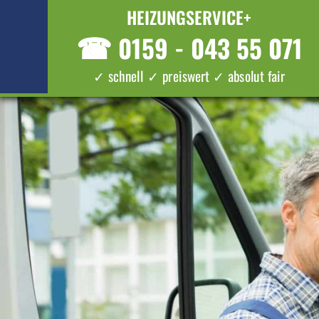
HEIZUNGSERVICE+
☎
0159 - 043 55 071
✓ schnell ✓ preiswert ✓ absolut fair