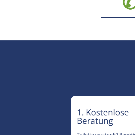
✆
1. Kostenlose
Beratung
Toilette verstopft? Benöt