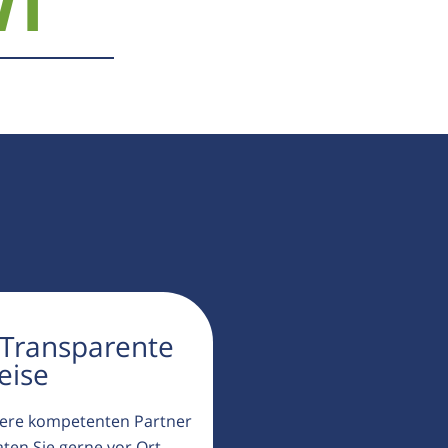
71
 Transparente
eise
ere kompetenten Partner
aten Sie gerne vor Ort