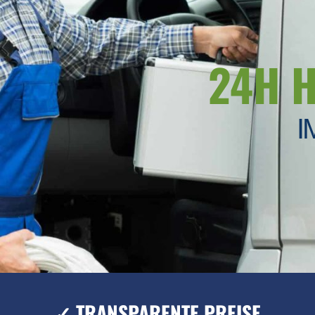
24H 
I
✓ TRANSPARENTE PREISE