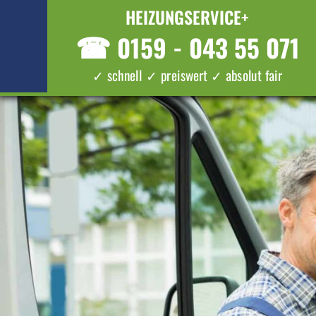
HEIZUNGSERVICE+
☎
0159 - 043 55 071
✓ schnell ✓ preiswert ✓ absolut fair