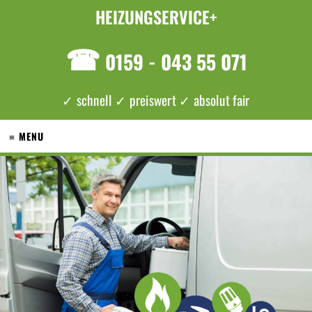
HEIZUNGSERVICE+
☎
0159 - 043 55 071
✓ schnell ✓ preiswert ✓ absolut fair
≡ MENU