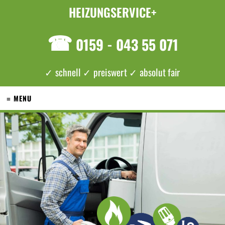
HEIZUNGSERVICE+
☎
0159 - 043 55 071
✓ schnell ✓ preiswert ✓ absolut fair
≡ MENU