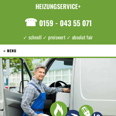
HEIZUNGSERVICE+
☎
0159 - 043 55 071
✓ schnell ✓ preiswert ✓ absolut fair
≡ MENU