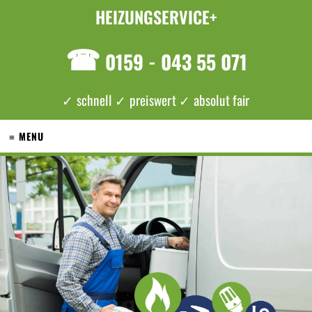
HEIZUNGSERVICE+
☎
0159 - 043 55 071
✓ schnell ✓ preiswert ✓ absolut fair
≡ MENU