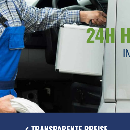
24H 
I
✓ TRANSPARENTE PREISE