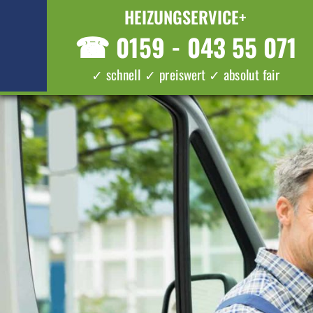
HEIZUNGSERVICE+
☎
0159 - 043 55 071
✓ schnell ✓ preiswert ✓ absolut fair