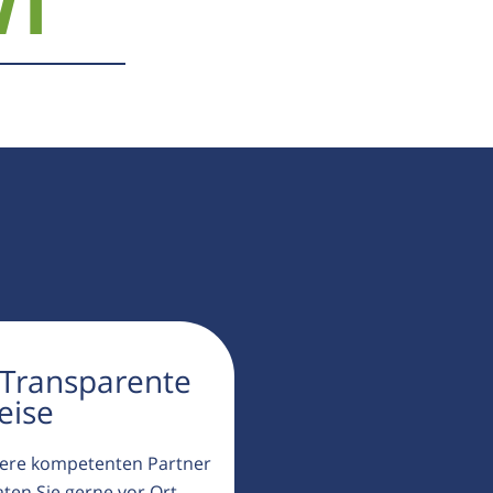
71
 Transparente
eise
ere kompetenten Partner
aten Sie gerne vor Ort