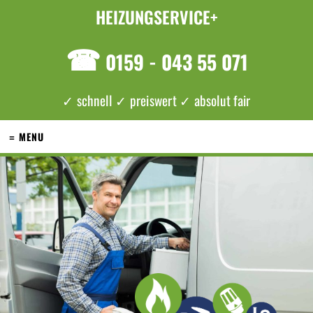
HEIZUNGSERVICE+
☎
0159 - 043 55 071
✓ schnell ✓ preiswert ✓ absolut fair
≡ MENU