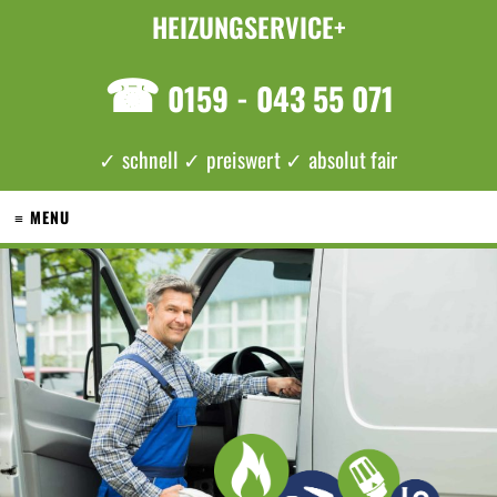
HEIZUNGSERVICE+
☎
0159 - 043 55 071
✓ schnell ✓ preiswert ✓ absolut fair
≡ MENU