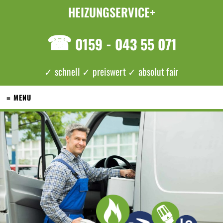
HEIZUNGSERVICE+
☎
0159 - 043 55 071
✓ schnell ✓ preiswert ✓ absolut fair
≡ MENU