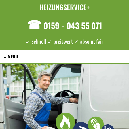
HEIZUNGSERVICE+
☎
0159 - 043 55 071
✓ schnell ✓ preiswert ✓ absolut fair
≡ MENU