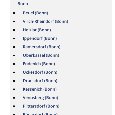
Bonn
Beuel (Bonn)
Vilich-Rheindorf (Bonn)
Holzlar (Bonn)
Ippendorf (Bonn)
Ramersdorf (Bonn)
Oberkassel (Bonn)
Endenich (Bonn)
Ückesdorf (Bonn)
Dransdorf (Bonn)
Kessenich (Bonn)
Venusberg (Bonn)
Plittersdorf (Bonn)
Rüngsdorf (Bonn)