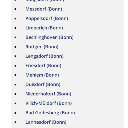
Messdorf (Bonn)
Poppelsdorf (Bonn)
Limperich (Bonn)
Bechlinghoven (Bonn)
Röttgen (Bonn)
Lengsdorf (Bonn)
Friesdorf (Bonn)
Mehlem (Bonn)
Duisdorf (Bonn)
Niederholtorf (Bonn)
Vilich-Müldorf (Bonn)
Bad Godesberg (Bonn)
Lannesdorf (Bonn)