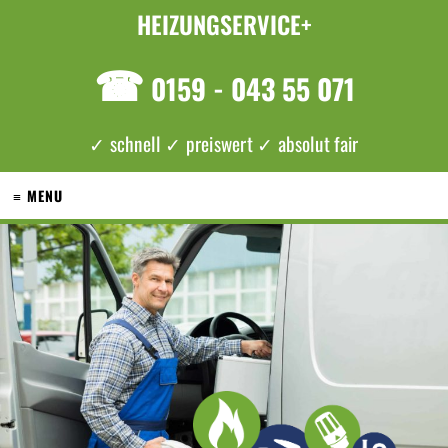
HEIZUNGSERVICE+
☎
0159 - 043 55 071
✓ schnell ✓ preiswert ✓ absolut fair
≡ MENU