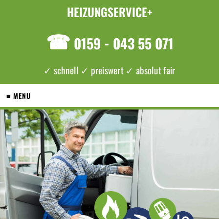
HEIZUNGSERVICE+
☎
0159 - 043 55 071
✓ schnell ✓ preiswert ✓ absolut fair
≡ MENU